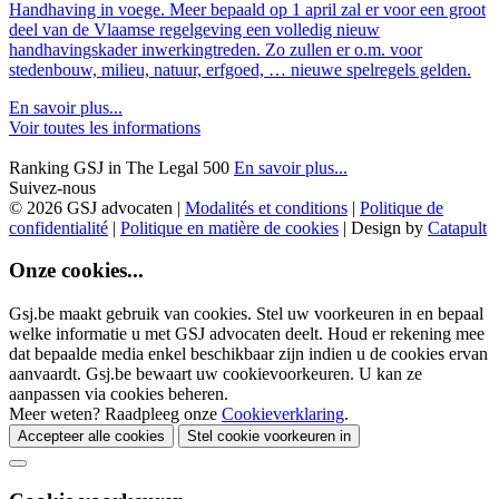
Handhaving in voege. Meer bepaald op 1 april zal er voor een groot
deel van de Vlaamse regelgeving een volledig nieuw
handhavingskader inwerkingtreden. Zo zullen er o.m. voor
stedenbouw, milieu, natuur, erfgoed, … nieuwe spelregels gelden.
En savoir plus...
Voir toutes les informations
Ranking GSJ in The Legal 500
En savoir plus...
Suivez-nous
© 2026 GSJ advocaten
|
Modalités et conditions
|
Politique de
confidentialité
|
Politique en matière de cookies
|
Design by
Catapult
Onze cookies...
Gsj.be maakt gebruik van cookies. Stel uw voorkeuren in en bepaal
welke informatie u met GSJ advocaten deelt. Houd er rekening mee
dat bepaalde media enkel beschikbaar zijn indien u de cookies ervan
aanvaardt. Gsj.be bewaart uw cookievoorkeuren. U kan ze
aanpassen via cookies beheren.
Meer weten? Raadpleeg onze
Cookieverklaring
.
Accepteer alle cookies
Stel cookie voorkeuren in