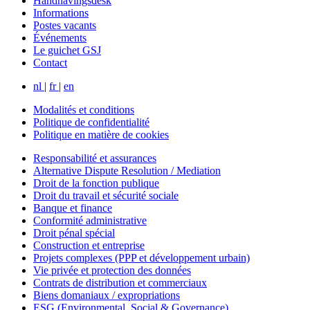
Handhavingsdesk
Informations
Postes vacants
Événements
Le guichet GSJ
Contact
nl
|
fr
|
en
Modalités et conditions
Politique de confidentialité
Politique en matière de cookies
Responsabilité et assurances
Alternative Dispute Resolution / Mediation
Droit de la fonction publique
Droit du travail et sécurité sociale
Banque et finance
Conformité administrative
Droit pénal spécial
Construction et entreprise
Projets complexes (PPP et développement urbain)
Vie privée et protection des données
Contrats de distribution et commerciaux
Biens domaniaux / expropriations
ESG (Environmental, Social & Governance)