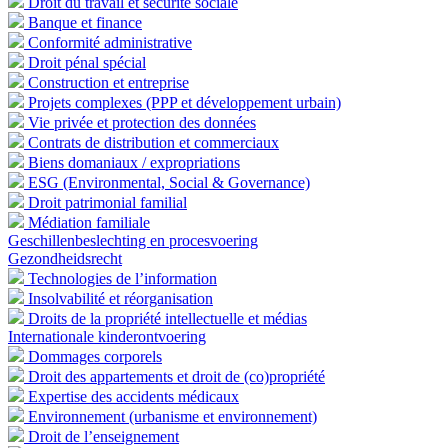
Droit du travail et sécurité sociale
Banque et finance
Conformité administrative
Droit pénal spécial
Construction et entreprise
Projets complexes (PPP et développement urbain)
Vie privée et protection des données
Contrats de distribution et commerciaux
Biens domaniaux / expropriations
ESG (Environmental, Social & Governance)
Droit patrimonial familial
Médiation familiale
Geschillenbeslechting en procesvoering
Gezondheidsrecht
Technologies de l’information
Insolvabilité et réorganisation
Droits de la propriété intellectuelle et médias
Internationale kinderontvoering
Dommages corporels
Droit des appartements et droit de (co)propriété
Expertise des accidents médicaux
Environnement (urbanisme et environnement)
Droit de l’enseignement