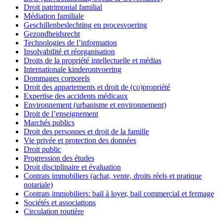
Droit patrimonial familial
Médiation familiale
Geschillenbeslechting en procesvoering
Gezondheidsrecht
Technologies de l’information
Insolvabilité et réorganisation
Droits de la propriété intellectuelle et médias
Internationale kinderontvoering
Dommages corporels
Droit des appartements et droit de (co)propriété
Expertise des accidents médicaux
Environnement (urbanisme et environnement)
Droit de l’enseignement
Marchés publics
Droit des personnes et droit de la famille
Vie privée et protection des données
Droit public
Progression des études
Droit disciplinaire et évaluation
Contrats immobiliers (achat, vente, droits réels et pratique
notariale)
Contrats immobiliers: bail à loyer, bail commercial et fermage
Sociétés et associations
Circulation routière