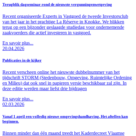
Terugblik dagseminar rond de nieuwste vergunningenwetgeving
Recent organiseerde Experts in Vastgoed de tweede Investorsclub
van het jaar in het prachtige La Réserve in Knokke. We blikken
terug op een bijzonder geslaagde studiedag voor ondernemende
zaakvoerders die actief investeren in vastgoed.
En savoir plus...
20.04.2026
Publicaties in de kijker
Recent verscheen online het nieuwste dubbelnummer van het
tijdschrift STORM (Stedenbouw, Omgeving, Ruimtelijke Ordening
en Milieu) dat ook snel in papieren versie beschikbaar zal zijn. In
deze editie werden maar liefst drie bijdragen
En savoir plus...
02.03.2026
Vanaf 1 april een volledig nieuwe omgevingshandhaving. Het aftellen kan
beginnen.
Binnen minder dan één maand treedt het Kaderdecreet Vlaamse