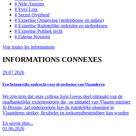
# Nele Ansoms
# Yves Loix
# Sector Overheid
# Expertise Omgeving (stedenbouw en milieu)
# Expertise Ruimtelijke ordening en stedenbouw
# Expertise Publiek recht
# Fatema Hosseini
Voir toutes les informations
INFORMATIONS CONNEXES
29.07.2026
Een belangrijke opdracht voor de toekomst van Vlaanderen
We zijn trots dat onze collega Joris Geens deel uitmaakt van de
onafhankelijke expertengroep die, op initiatief van Vlaams minister
Jo Brouns, zal onderzoeken hoe de ruimtelijke planning in
Vlaanderen sterker, flexibeler en toekomstbestendiger kan worden
En savoir plus...
01.06.2026